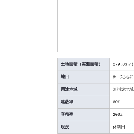
土地面積（実測面積）
279.03㎡(
地目
田（宅地に
用途地域
無指定地域
建蔽率
60%
容積率
200%
現況
休耕田