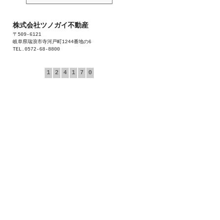
株式会社ツノガイ不動産
〒509-6121
岐阜県瑞浪市寺河戸町1244番地の6
TEL.0572-68-8800
1
2
4
1
7
0