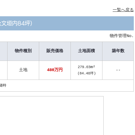
一覧へ戻る
文垣内84坪）
物件管理No.
物件種別
販売価格
土地面積
築年数
m²
279.03
土地
480万円
--
(
84.40
坪)
随時