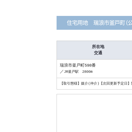
住宅用地 瑞浪市釜戸町（公
所在地
交通
瑞浪市釜戸町598番
／
JR釜戸駅 2800m
【取引態様】媒介(仲介)【次回更新予定日】